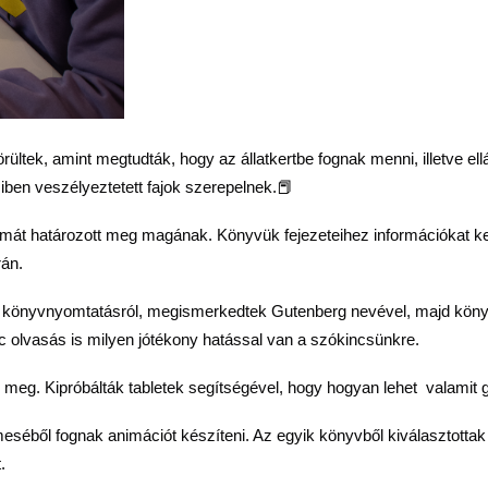
ültek, amint megtudták, hogy az állatkertbe fognak menni, illetve e
ben veszélyeztetett fajok szerepelnek.📕
émát határozott meg magának. Könyvük fejezeteihez információkat ke
rán.
 a könyvnyomtatásról, megismerkedtek Gutenberg nevével, majd könyv
c olvasás is milyen jótékony hatással van a szókincsünkre.
 meg. Kipróbálták tabletek segítségével, hogy hogyan lehet valamit g
eséből fognak animációt készíteni. Az egyik könyvből kiválasztottak 
.