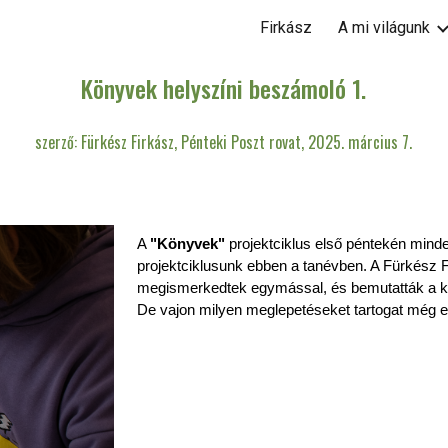
Firkász
A mi világunk
ip to main content
Skip to navigat
Könyvek
helyszíni beszámoló
1
.
szerző: Fürkész Firkász, Pénteki Poszt rovat, 2025.
március
7
.
A
"
K
önyvek"
projektciklus első péntekén mind
projektciklusunk ebben a tanévben. A Fürkész F
megismerkedtek egymással, és bemutatták a k
De vajon milyen meglepetéseket tartogat még e