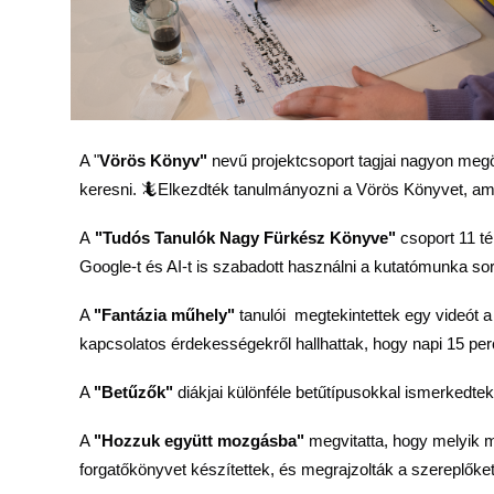
A "
Vörös Könyv"
nevű projektcsoport tagjai nagyon megör
keresni. 🦎Elkezdték tanulmányozni a Vörös Könyvet, ami
A
"Tudós Tanulók Nagy Fürkész Könyve"
csoport 11 t
Google-t és AI-t is szabadott használni a kutatómunka so
A
"Fantázia műhely"
tanulói megtekintettek egy videót
kapcsolatos érdekességekről hallhattak, hogy napi 15 per
A
"Betűzők"
diákjai különféle betűtípusokkal ismerkedtek
A
"Hozzuk együtt mozgásba"
megvitatta, hogy melyik m
forgatőkönyvet készítettek, és megrajzolták a szereplőket