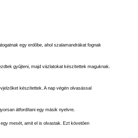
llátogatnak egy erdőbe, ahol szalamandrákat fognak
zdtek gyűjteni, majd vázlatokat készítettek maguknak.
jelzőket készítettek. A nap végén olvasással
yorsan átfordítani egy másik nyelvre.
egy mesét, amit el is olvastak. Ezt követően