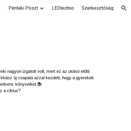
Pénteki Poszt
LEOtechno
Szerkesztőség
ion
enki nagyon izgato
tt volt, mert ez az utolsó előtti
irkász új csapata azzal kezdett, hogy a gyerekek
edvenc könyveiket.📚
z a ciklus?