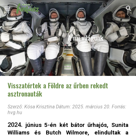
Skip to main content
Skip to navigation
A mi világunk
Visszatértek a Földre az űrben rekedt
asztronauták
Szerző: Kósa Krisztina Dátum: 2025. március
20
. Forrás:
hvg.hu
2024.
június 5-én két bátor űrhajós, Sunita
Williams és Butch Wilmore, elindultak a