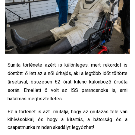
Sunita története azért is különleges, mert rekordot is
döntött: ő lett az a női űrhajós, aki a legtöbb időt töltötte
űrsétával, összesen 62 órát kilenc különböző űrséta
során. Emellett ő volt az ISS parancsnoka is, ami
hatalmas megtiszteltetés.
Ez a történet is azt mutatja, hogy az űrutazás tele van
kihívásokkal, és hogy a kitartás, a bátorság és a
csapatmunka minden akadályt legyőzhet!