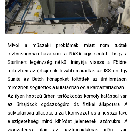
Mivel a műszaki problémák miatt nem tudtak
biztonságosan hazatérni, a NASA úgy döntött, hogy a
Starlinert legénység nélkül irányítja vissza a Földre,
miközben az űrhajósok tovább maradtak az ISS-en. Így
Sunita és Butch hónapokat töltöttek az űrállomáson,
miközben segítettek a kutatásban és a karbantartásban.
Az ilyen hosszú űrben tartózkodás komoly hatással van
az űrhajósok egészségére és fizikai állapotára. A
súlytalanság állapota, a zárt környezet és a hosszú távú
elszigeteltség mind kihívást jelentenek számukra. A
visszatérés után az asztronautáknak időre van