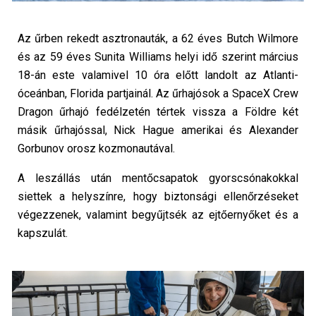
Az űrben rekedt asztronauták, a 62 éves Butch Wilmore
és az 59 éves Sunita Williams helyi idő szerint március
18-án este valamivel 10 óra előtt landolt az Atlanti-
óceánban, Florida partjainál. Az űrhajósok a SpaceX Crew
Dragon űrhajó fedélzetén tértek vissza a Földre két
másik űrhajóssal, Nick Hague amerikai és Alexander
Gorbunov orosz kozmonautával.
A leszállás után mentőcsapatok gyorscsónakokkal
siettek a helyszínre, hogy biztonsági ellenőrzéseket
végezzenek, valamint begyűjtsék az ejtőernyőket és a
kapszulát.